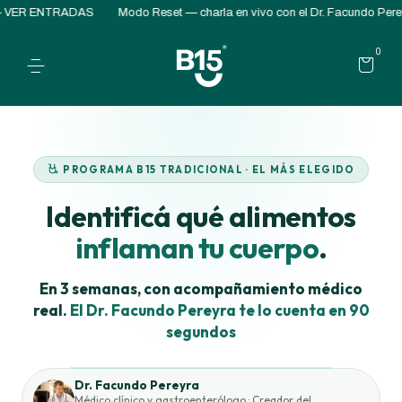
ENTRADAS
Modo Reset — charla en vivo con el Dr. Facundo Pereyra · B
0
PROGRAMA B15 TRADICIONAL · EL MÁS ELEGIDO
Identificá qué alimentos
inflaman tu cuerpo
.
En 3 semanas, con acompañamiento médico
real.
El Dr. Facundo Pereyra te lo cuenta en 90
segundos
Dr. Facundo Pereyra
Médico clínico y gastroenterólogo · Creador del